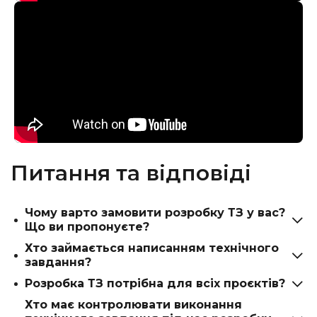
Питання та відповіді
Чому варто замовити розробку ТЗ у вас?
Що ви пропонуєте?
Хто займається написанням технічного
Ми вважаємо, що ТЗ на сотні сторінок давно
завдання?
втратили ефективність, тому використовуємо
Розробка ТЗ потрібна для всіх проєктів?
інший підхід. В основі наших ТЗ лежить
Все залежить від розміру та складності
інтерактивний прототип вашого
Хто має контролювати виконання
програмного забезпечення. Складанням ТЗ
Якщо ви хочете отримати якісний продукт, то