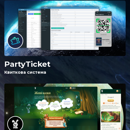
PartyTicket
Квиткова система