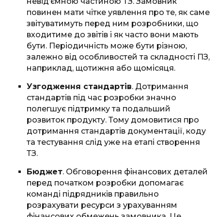
невід’ємною частиною ТЗ. Замовник
повинен мати чітке уявлення про те, як саме
звітуватимуть перед ним розробники, що
входитиме до звітів і як часто вони мають
бути. Періодичність може бути різною,
залежно від особливостей та складності ПЗ,
наприклад, щотижня або щомісяця.
Узгодження стандартів
. Дотримання
стандартів під час розробки значно
полегшує підтримку та подальший
розвиток продукту. Тому домовитися про
дотримання стандартів документації, коду
та тестування слід уже на етапі створення
ТЗ.
Бюджет
. Обговорення фінансових деталей
перед початком розробки допомагає
команді підрядників правильно
розрахувати ресурси з урахуванням
фінансових обмежень замовника. Це