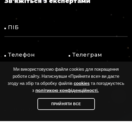
Зв'яжіться з експертами
ПІБ
Телефон
Телеграм
Ми використовуємо файли cookies для покращення
роботи сайту. Натиснувши «Прийняти все» ви даєте
Email
згоду на збір та обробку файлів
cookies
та погоджуєтесь
з
політикою конфіденційності.
ПРИЙНЯТИ ВСЕ
Ваше питання