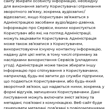
сайту збирати особисту інформацію, необхідну
для виконання запиту Користувача і отримання
зворотного зв’язку, зокрема, аудіозапис/
відеозапис, якщо Користувач зв’яжеться з
Адміністрацією засобами аудіо/відео-дзвінка,
інформацію про Сервіси, якими користується
Користувач або які, на погляд Адміністрації,
можуть зацікавити Користувача. Адміністрація
може також зв’язатися з Користувачем,
використовуючи існуючу контактну інформацію,
надану для цієї мети, в тому числі отриману за
наслідками використання Сервісів (укладених
угод). Адміністрація може також збирати іншу
інформацію про спілкування з Користувачами,
наприклад, будь-які запити до служби підтримки,
що подаються Користувачами, або будь-який
зворотний зв’язок, що надається ними, зокрема, у
формі відгуків, залишених Користувачами. Дані
листування можуть включати зміст зв’язку та
метадані, пов’язані з комунікацією. Веб-сайт буде
генерувати метадані, пов’язані з повідомленнями,