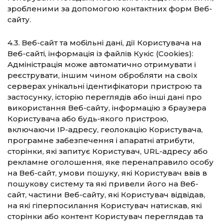
зробленими за допомогою контактних форм Веб-
сайту.
4.3. Веб-сайт та мобільні дані, дії Користувача на
Веб-сайті, інформація із файлів Кукіс (Сookies):
Адміністрація може автоматично отримувати і
реєструвати, іншим чином обробляти на своїх
серверах унікальні ідентифікатори пристрою та
застосунку, історію переглядів або інші дані про
використання Веб-сайту, інформацію з браузера
Користувача або будь-якого пристрою,
включаючи IP-адресу, геолокацію Користувача,
програмне забезпечення і апаратні атрибути,
сторінки, які запитує Користувач, URL-адресу або
рекламне оголошення, яке перенаправило особу
на Веб-сайт, умови пошуку, які Користувач ввів в
пошукову систему та які привели його на Веб-
сайт, частини Веб-сайту, які Користувач відвідав,
на які гіперпосилання Користувач натискав, які
сторінки або контент Користувач переглядав та