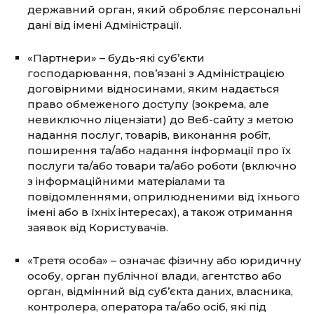
державний орган, який обробляє персональні
дані від імені Адміністрації.
«Партнери» – будь-які суб’єкти
господарювання, пов’язані з Адміністрацією
договірними відносинами, яким надається
право обмеженого доступу (зокрема, але
невиключно ліцензіати) до Веб-сайту з метою
надання послуг, товарів, виконання робіт,
поширення та/або надання інформації про їх
послуги та/або товари та/або роботи (включно
з інформаційними матеріалами та
повідомленнями, оприлюдненими від їхнього
імені або в їхніх інтересах), а також отримання
заявок від Користувачів.
«Третя особа» – означає фізичну або юридичну
особу, орган публічної влади, агентство або
орган, відмінний від суб’єкта даних, власника,
контролера, оператора та/або осіб, які під