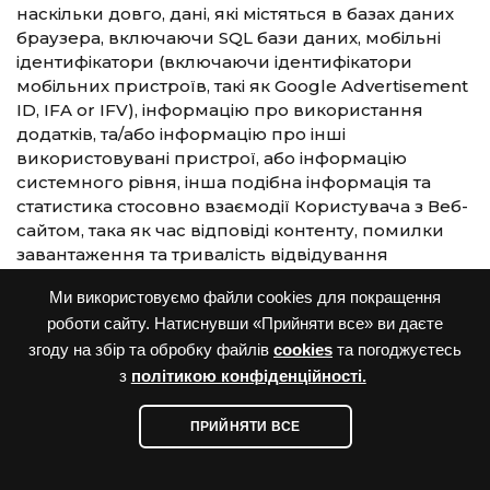
наскільки довго, дані, які містяться в базах даних
браузера, включаючи SQL бази даних, мобільні
ідентифікатори (включаючи ідентифікатори
мобільних пристроїв, такі як Google Advertisement
ID, IFA or IFV), інформацію про використання
додатків, та/або інформацію про інші
використовувані пристрої, або інформацію
системного рівня, інша подібна інформація та
статистика стосовно взаємодії Користувача з Веб-
сайтом, така як час відповіді контенту, помилки
завантаження та тривалість відвідування
конкретних сторінок Веб-сайту та інше, в межах
Ми використовуємо файли cookies для покращення
мети обробки персональних даних згідно цієї
роботи сайту. Натиснувши «Прийняти все» ви даєте
Політики. Це може відбуватися на Веб-сайті, або
на сервісах третіх осіб. Додаткова інформація про
згоду на збір та обробку файлів
cookies
та погоджуєтесь
збір та обробку файлів Кукіс, а також про те, як
з
політикою конфіденційності.
Користувачі можуть контролювати та/або
блокувати такий збір інформації знаходиться в
ПРИЙНЯТИ ВСЕ
Політиці використання файлів cookies.