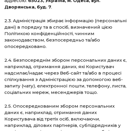
адресою:
65023, Україна, м. Одеса, вул.
Дворянська, буд. 7
.
2.3. Адміністрація збирає інформацію (персональні
дані) в порядку та в спосіб, визначений цією
Політикою конфіденційності, чинним
законодавством, безпосередньо та/або
опосередковано.
2.4. Безпосереднім збором персональних даних є,
наприклад, отримання даних, які Користувач
надсилає/надає через Веб-сайт та/або в процесі
спілкування з Адміністрацією за допомогою веб-
запиту (чату), електронної пошти, телефону, листа,
соціальних мереж, месенджерів тощо.
2.5. Опосередкованим збором персональних
даних є, наприклад, отримання даних
Користувача від третіх осіб, включаючи,
наприклад, ділових партнерів, субпідрядників у