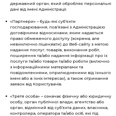
державний орган, який обробляє персональні
дані від імені Адміністрації.
«Партнери» – будь-які суб’єкти
господарювання, пов’язані з Адміністрацією
договірними відносинами, яким надається
право обмеженого доступу (зокрема, але
невиключно ліцензіати) до Веб-сайту з метою
надання послуг, товарів, виконання робіт,
поширення та/або надання інформації про їх
послуги та/або товари та/або роботи (включно
з інформаційними матеріалами та
повідомленнями, оприлюдненими від їхнього
імені або в їхніх інтересах), а також отримання
заявок від Користувачів.
«Третя особа» – означає фізичну або юридичну
особу, орган публічної влади, агентство або
орган, відмінний від суб’єкта даних, власника,
контролера, оператора та/або осіб, які під