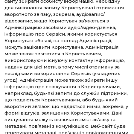
сайту збирати особисту інформацію, необхідну
для виконання запиту Користувача і отримання
зворотного зв’язку, зокрема, аудіозапис/
відеозапис, якщо Користувач зв’яжеться з
Адміністрацією засобами аудіо/відео-дзвінка,
інформацію про Сервіси, якими користується
Користувач або які, на погляд Адміністрації,
можуть зацікавити Користувача. Адміністрація
може також зв’язатися з Користувачем,
використовуючи існуючу контактну інформацію,
надану для цієї мети, в тому числі отриману за
наслідками використання Сервісів (укладених
угод). Адміністрація може також збирати іншу
інформацію про спілкування з Користувачами,
наприклад, будь-які запити до служби підтримки,
що подаються Користувачами, або будь-який
зворотний зв’язок, що надається ними, зокрема, у
формі відгуків, залишених Користувачами. Дані
листування можуть включати зміст зв’язку та
метадані, пов’язані з комунікацією. Веб-сайт буде
генерувати метадані, пов’язані з повідомленнями,