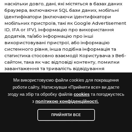
наскільки довго, дані, які містяться в базах даних
браузера, включаючи SQL бази даних, мобільні
ідентифікатори (включаючи ідентифікатори
мобільних пристроїв, такі як Google Advertisement
ID, IFA or IFV), інформацію про використання
додатків, та/або інформацію про інші
використовувані пристрої, або інформацію
системного рівня, інша подібна інформація та
статистика стосовно взаємодії Користувача з Веб-
сайтом, така як час відповіді контенту, помилки
завантаження та тривалість відвідування
конкретних сторінок Веб-сайту та інше, в межах
Ми використовуємо файли cookies для покращення
мети обробки персональних даних згідно цієї
роботи сайту. Натиснувши «Прийняти все» ви даєте
Політики. Це може відбуватися на Веб-сайті, або
на сервісах третіх осіб. Додаткова інформація про
згоду на збір та обробку файлів
cookies
та погоджуєтесь
збір та обробку файлів Кукіс, а також про те, як
з
політикою конфіденційності.
Користувачі можуть контролювати та/або
блокувати такий збір інформації знаходиться в
ПРИЙНЯТИ ВСЕ
Політиці використання файлів cookies.