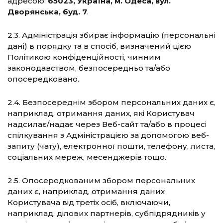
адресою:
65023, Україна, м. Одеса, вул.
Дворянська, буд. 7
.
2.3. Адміністрація збирає інформацію (персональні
дані) в порядку та в спосіб, визначений цією
Політикою конфіденційності, чинним
законодавством, безпосередньо та/або
опосередковано.
2.4. Безпосереднім збором персональних даних є,
наприклад, отримання даних, які Користувач
надсилає/надає через Веб-сайт та/або в процесі
спілкування з Адміністрацією за допомогою веб-
запиту (чату), електронної пошти, телефону, листа,
соціальних мереж, месенджерів тощо.
2.5. Опосередкованим збором персональних
даних є, наприклад, отримання даних
Користувача від третіх осіб, включаючи,
наприклад, ділових партнерів, субпідрядників у