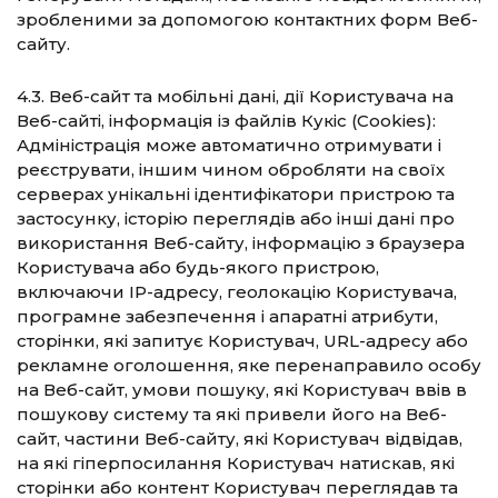
зробленими за допомогою контактних форм Веб-
сайту.
4.3. Веб-сайт та мобільні дані, дії Користувача на
Веб-сайті, інформація із файлів Кукіс (Сookies):
Адміністрація може автоматично отримувати і
реєструвати, іншим чином обробляти на своїх
серверах унікальні ідентифікатори пристрою та
застосунку, історію переглядів або інші дані про
використання Веб-сайту, інформацію з браузера
Користувача або будь-якого пристрою,
включаючи IP-адресу, геолокацію Користувача,
програмне забезпечення і апаратні атрибути,
сторінки, які запитує Користувач, URL-адресу або
рекламне оголошення, яке перенаправило особу
на Веб-сайт, умови пошуку, які Користувач ввів в
пошукову систему та які привели його на Веб-
сайт, частини Веб-сайту, які Користувач відвідав,
на які гіперпосилання Користувач натискав, які
сторінки або контент Користувач переглядав та