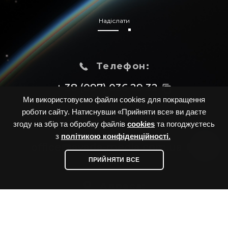
Надіслати
Телефон:
+ 38 (097) 036 29 32
content_copy
Ми використовуємо файли cookies для покращення
роботи сайту. Натиснувши «Прийняти все» ви даєте
згоду на збір та обробку файлів
cookies
та погоджуєтесь
E-mail:
з
політикою конфіденційності.
office@avada-media.com.ua
content_copy
ПРИЙНЯТИ ВСЕ
Адреса:
Україна, м. Одеса, вул. Вс.Змієнка
(Дворянська), буд. 7