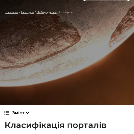
Головна
/
Послуги
/
Веб-додатки
/
Портали
Зміст
Класифікація порталів