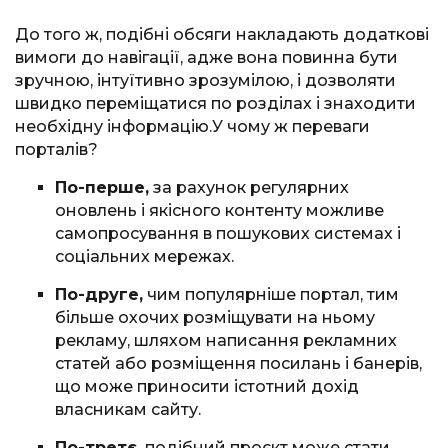
До того ж, подібні обсяги накладають додаткові
вимоги до навігації, адже вона повинна бути
зручною, інтуїтивно зрозумілою, і дозволяти
швидко переміщатися по розділах і знаходити
необхідну інформацію.У чому ж переваги
порталів?
По-перше,
за рахунок регулярних
оновлень і якісного контенту можливе
самопросування в пошукових системах і
соціальних мережах.
По-друге,
чим популярніше портал, тим
більше охочих розміщувати на ньому
рекламу, шляхом написання рекламних
статей або розміщення посилань і банерів,
що може приносити істотний дохід
власникам сайту.
По-третє,
подібний проєкт може стати