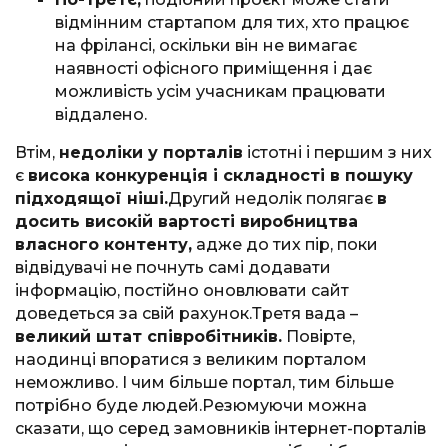
відмінним стартапом для тих, хто працює
на фрілансі, оскільки він не вимагає
наявності офісного приміщення і дає
можливість усім учасникам працювати
віддалено.
Втім,
недоліки у порталів
істотні і першим з них
є
висока конкуренція і складності в пошуку
підходящої ніші.
Другий недолік полягає
в
досить високій вартості виробництва
власного контенту,
адже до тих пір, поки
відвідувачі не почнуть самі додавати
інформацію, постійно оновлювати сайт
доведеться за свій рахунок.Третя вада –
великий штат співробітників.
Повірте,
наодинці впоратися з великим порталом
неможливо. І чим більше портал, тим більше
потрібно буде людей.Резюмуючи можна
сказати, що серед замовників інтернет-порталів