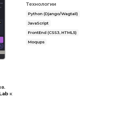
Технологии
Python (Django/Wagtail)
JavaScript
FrontEnd (CSS3, HTML5)
Moqups
в.
Lab
к