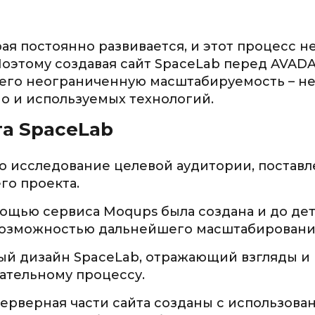
рая постоянно развивается, и этот процесс н
 Поэтому создавая сайт SpaceLab перед AVAD
 его неограниченную масштабируемость – н
но и используемых технологий.
та SpaceLab
о исследование целевой аудитории, постав
го проекта.
мощью сервиса Moqups была создана и до де
с возможностью дальнейшего масштабировани
ный дизайн SpaceLab, отражающий взгляды и
ательному процессу.
 серверная части сайта созданы с использова