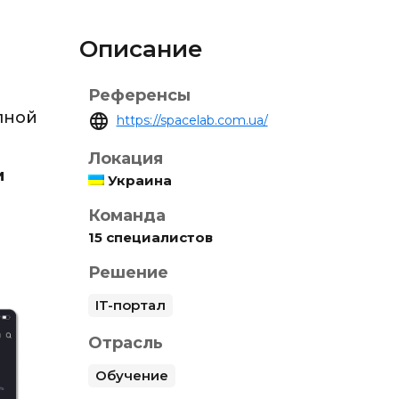
Описание
Референсы
пной
language
https://spacelab.com.ua/
Локация
и
Украина
Команда
15 специалистов
Решение
IT-портал
Отрасль
Обучение