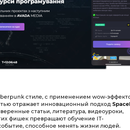
yberpunk стиле, с применением wow-эффекто
стью отражает инновационный подход
Space
веренные статьи, литература, видеоуроки,
их фишек превращают обучение IT-
событие, способное менять жизни людей.