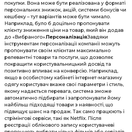
покупки. Вона може бути реалізована у форматі
персональних знижок, акцій, системи бонусів чи
кешбеку – тут варіантів може бути чимало.
Наприклад, було б доцільно пропонувати
клієнту зниження ціни на товар, який він додав
до «Вибраного».
Персоналізація
Завдяки
інструментам персоналізації компанії можуть
пропонувати своїм клієнтам максимально
релевантні товари та послуги, що дозволяє
покращити користувальницький досвід та
позитивно впливає на конверсію. Наприклад,
якщо в особистому кабінеті інтернет-магазину
одягу користувач вкаже свої параметри і стиль,
якому надається перевага, система зможе
автоматично підбирати і запропонувати йому
найбільш підходящі товари з наявності, що
підвищує шанс на продаж. Так само працюють і
стрімінгові сервіси, такі як Netflix. Після
реєстрації облікового запису користувачеві
пропонують вибрати кілька фільмів або серіалів,