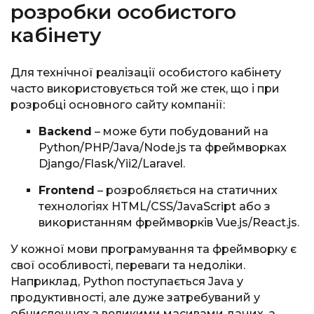
розробки особистого
кабінету
Для технічної реалізації особистого кабінету
часто використовується той же стек, що і при
розробці основного сайту компанії:
Backend
– може бути побудований на
Python/PHP/Java/Node.js та фреймворках
Django/Flask/Yii2/Laravel.
Frontend
– розробляється на статичних
технологіях HTML/CSS/JavaScript або з
використанням фреймворків Vue.js/React.js.
У кожної мови програмування та фреймворку є
свої особливості, переваги та недоліки.
Наприклад, Python поступається Java у
продуктивності, але дуже затребуваний у
обчисленнях з великими масивами даних, а