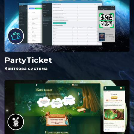
PartyTicket
Квиткова система