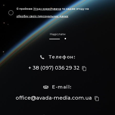
Я приймаю
Угоду користувача
та надаю згоду на
обробку своїх персональних даних
Надіслати
Телефон:
+ 38 (097) 036 29 32
content_copy
E-mail:
office@avada-media.com.ua
content_copy