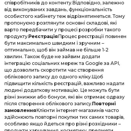
співробітників до контенту.Відповідно, залежно
від виконуваних завдань, функціональність
особистого кабінету теж відрізнятиметься. Тому
пропонуємо розглянути основні складові, які
варто передбачити у процесі розробки такого
продукту.
Реєстрація
Процес реєстрації повинен
бути максимально швидким і зручним –
оптимально, щоб він займав не більше 1-2
хвилин. Також буде не зайвим додати
інтеграцію соціальних мереж та Google за API,
що дозволить скоротити час створення
облікового запису до одного кліку.Щоб
підвищити кількість реєстрацій, важливо надати
людині додаткову мотивацію. Це можуть бути
різні знижки або бонуси, які він отримає одразу
після створення облікового запису.
Повторні
замовлення
Клієнти інтернет-магазинів часто
здійснюють повторні покупки тих самих товарів,
особливо якщо йдеться про різні розхідники –
продукти харчування, косметику, предмети