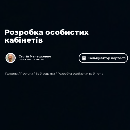
Розробка особистих
кабінетів
Сергій Мелешкевич
Калькулятор вартості
CEO в AVADA MEDIA
Головна
/
Послуги
/
Веб-додатки
/
Розробка особистих кабінетів