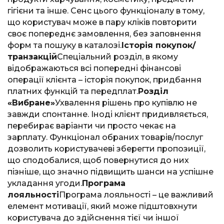
гігієни та інше. Сенс цього функціоналу в тому,
що користувач може в пару кліків повторити
своє попереднє замовлення, без заповнення
форм та пошуку в каталозі.
Історія покупок/
транзакцій
Спеціальний розділ, в якому
відображаються всі попередні фінансові
операції клієнта – історія покупок, придбання
платних функцій та передплат.
Розділ
«Вибране»
Ухвалення рішень про купівлю не
завжди спонтанне. Іноді клієнт придивляється,
перебирає варіанти чи просто чекає на
зарплату. Функціонал обраних товарів/послуг
дозволить користувачеві зберегти пропозиції,
що сподобалися, щоб повернутися до них
пізніше, що значно підвищить шанси на успішне
укладання угоди.
Програма
лояльності
Програма лояльності – це важливий
елемент мотивації, який може підштовхнути
користувача до здійснення тієї чи іншої