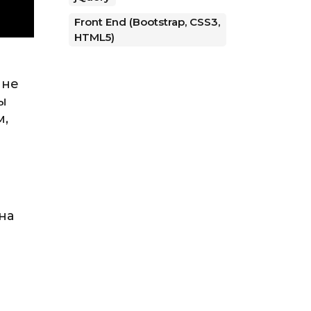
Front End (Bootstrap, CSS3,
HTML5)
 не
ы
м,
й
на