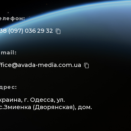
елефон:
 38 (097) 036 29 32
content_copy
-mail:
ffice@avada-media.com.ua
content_copy
дрес:
краина, г. Одесса, ул.
с.Змиенка (Дворянская), дом.