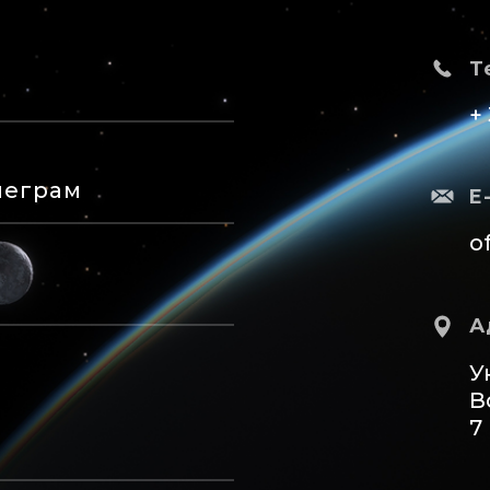
Т
+
леграм
E
o
А
У
В
7