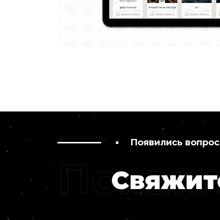
Появились вопро
Появи
Свяжит