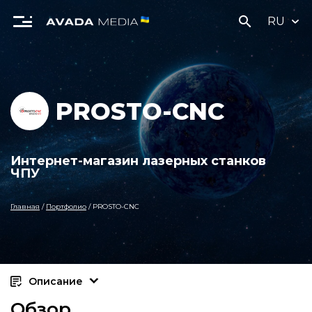
search
RU
PROSTO-CNC
Интернет-магазин лазерных станков
ЧПУ
Главная
/
Портфолио
/
PROSTO-CNC
Описание
Обзор