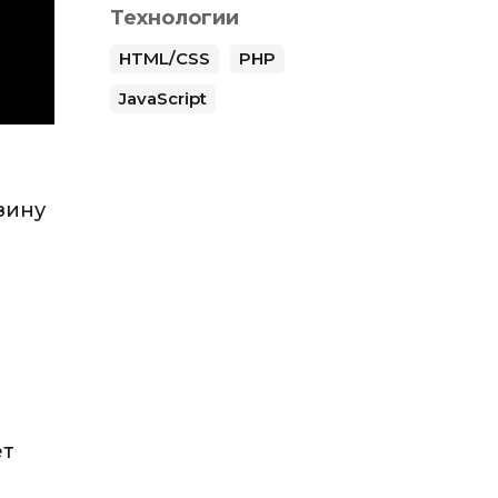
Технологии
HTML/CSS
PHP
JavaScript
зину
я
ет