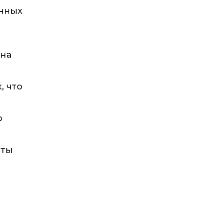
енных
 на
, что
о
нты