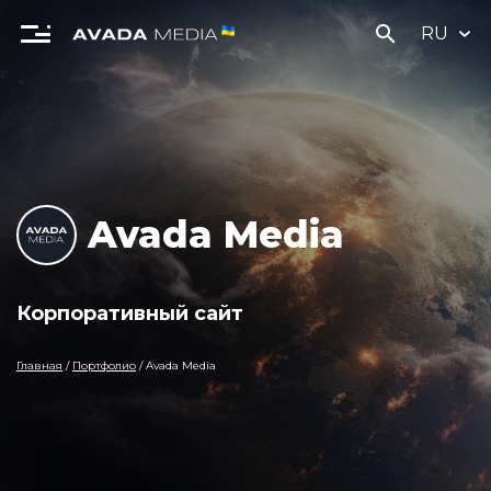
search
RU
Avada Media
Корпоративный сайт
Главная
/
Портфолио
/
Avada Media