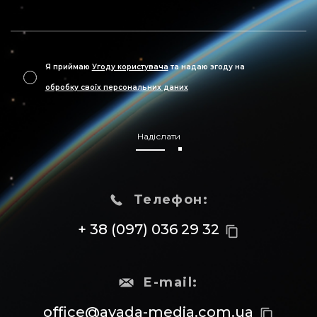
Я приймаю
Угоду користувача
та надаю згоду на
обробку своїх персональних даних
Надіслати
Телефон:
+ 38 (097) 036 29 32
content_copy
E-mail:
office@avada-media.com.ua
content_copy