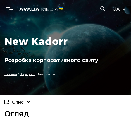
search
UA
New Kadorr
Розробка корпоративного сайту
Головна
/
Портфоліо
/
New Kadorr
Опис
Огляд