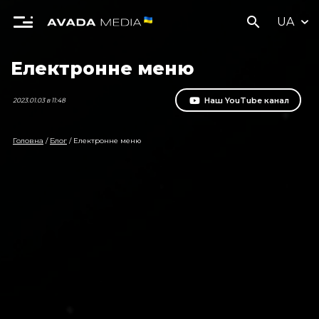
search
UA
Електронне меню
Наш YouTube канал
2023.01.03 в 11:48
Головна
/
Блог
/
Електронне меню