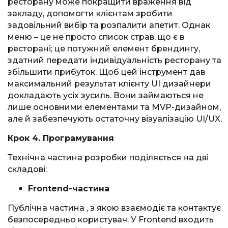
ресторану може покращити враження від
закладу, допомогти клієнтам зробити
задовільний вибір та розпалити апетит. Однак
меню – це не просто список страв, що є в
ресторані; це потужний елемент брендингу,
здатний передати індивідуальність ресторану та
збільшити прибуток. Щоб цей інструмент дав
максимальний результат клієнту UI дизайнери
докладають усіх зусиль. Вони займаються не
лише основними елементами та MVP-дизайном,
але й забезпечують остаточну візуалізацію UI/UX.
Крок 4. Програмування
Технічна частина розробки поділяється на дві
складові:
Frontend-частина
Публічна частина , з якою взаємодіє та контактує
безпосередньо користувач. У Frontend входить