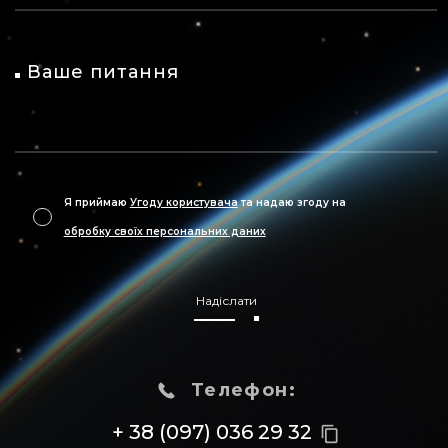
Ваше питання
Я приймаю
Угоду користувача
та надаю згоду на
обробку своїх персональних даних
Надіслати
Телефон:
+ 38 (097) 036 29 32
content_copy