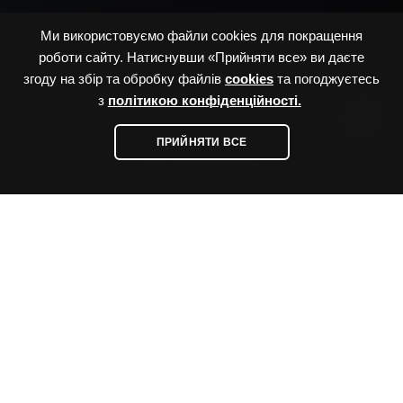
Ми використовуємо файли cookies для покращення
E-mail:
роботи сайту. Натиснувши «Прийняти все» ви даєте
згоду на збір та обробку файлів
cookies
та погоджуєтесь
office@avada-media.com.ua
content_copy
з
політикою конфіденційності.
ПРИЙНЯТИ ВСЕ
Адреса:
Україна, м. Одеса, вул. Вс.Змієнка
(Дворянська), буд. 7
Messengers:
Socials: