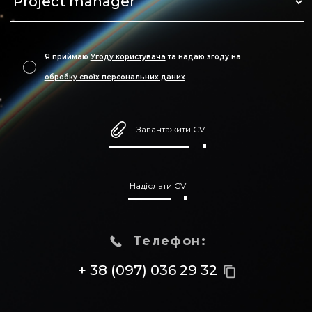
Я приймаю
Угоду користувача
та надаю згоду на
обробку своїх персональних даних
Завантажити CV
Надіслати CV
Телефон:
+ 38 (097) 036 29 32
content_copy