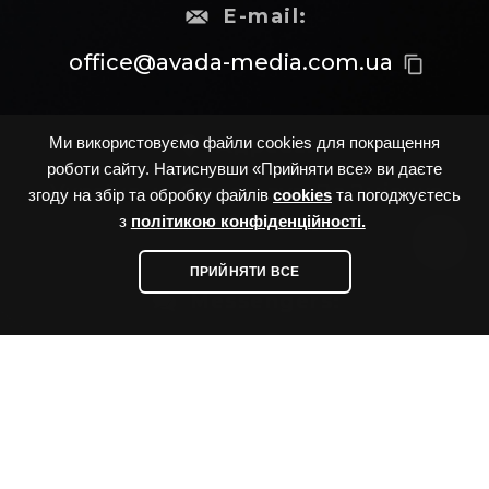
E-mail:
office@avada-media.com.ua
content_copy
Адреса:
Ми використовуємо файли cookies для покращення
роботи сайту. Натиснувши «Прийняти все» ви даєте
Україна, м. Одеса, вул. Вс.Змієнка
згоду на збір та обробку файлів
cookies
та погоджуєтесь
(Дворянська), буд. 7
з
політикою конфіденційності.
ПРИЙНЯТИ ВСЕ
Messengers:
Socials: